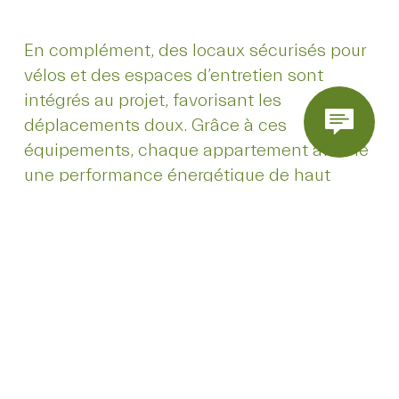
En complément, des locaux sécurisés pour
vélos et des espaces d’entretien sont
intégrés au projet, favorisant les
déplacements doux. Grâce à ces
équipements, chaque appartement affiche
une performance énergétique de haut
niveau, avec un
PEB A ou A+
, garantissant
des économies sur la consommation et un
confort toute l’année.
UN CADRE DE VIE CONVIVIAL ET
VERDOYANT
Green Station a été pensé comme un